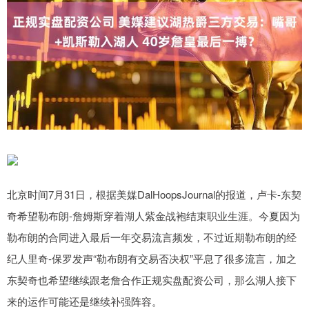
北京时间7月31日，根据美媒DalHoopsJournal的报道，卢卡-东契
奇希望勒布朗-詹姆斯穿着湖人紫金战袍结束职业生涯。今夏因为
勒布朗的合同进入最后一年交易流言频发，不过近期勒布朗的经
纪人里奇-保罗发声“勒布朗有交易否决权”平息了很多流言，加之
东契奇也希望继续跟老詹合作正规实盘配资公司，那么湖人接下
来的运作可能还是继续补强阵容。