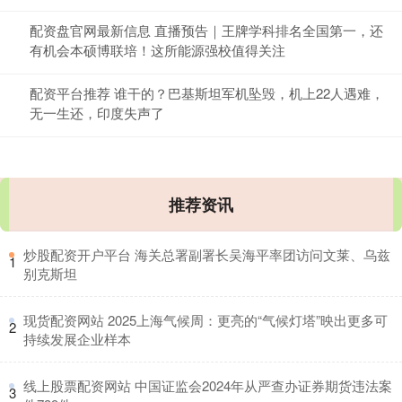
配资盘官网最新信息 直播预告｜王牌学科排名全国第一，还
有机会本硕博联培！这所能源强校值得关注
配资平台推荐 谁干的？巴基斯坦军机坠毁，机上22人遇难，
无一生还，印度失声了
推荐资讯
​炒股配资开户平台 海关总署副署长吴海平率团访问文莱、乌兹
1
别克斯坦
​现货配资网站 2025上海气候周：更亮的“气候灯塔”映出更多可
2
持续发展企业样本
​线上股票配资网站 中国证监会2024年从严查办证券期货违法案
3