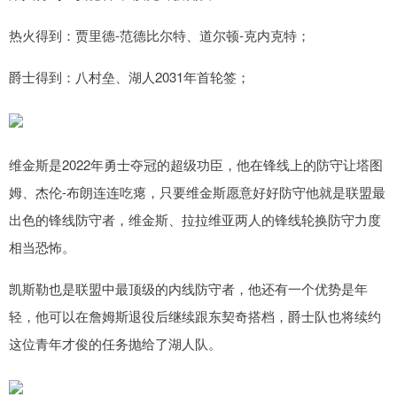
热火得到：贾里德-范德比尔特、道尔顿-克内克特；
爵士得到：八村垒、湖人2031年首轮签；
维金斯是2022年勇士夺冠的超级功臣，他在锋线上的防守让塔图
姆、杰伦-布朗连连吃瘪，只要维金斯愿意好好防守他就是联盟最
出色的锋线防守者，维金斯、拉拉维亚两人的锋线轮换防守力度
相当恐怖。
凯斯勒也是联盟中最顶级的内线防守者，他还有一个优势是年
轻，他可以在詹姆斯退役后继续跟东契奇搭档，爵士队也将续约
这位青年才俊的任务抛给了湖人队。