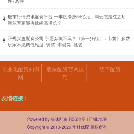
件739件
​股市行情资讯配资平台 一季度净赚54亿元，周云杰走红之后，
4
海尔智家能再延续高增长？
​正规实盘配资公司 宁愿弃坑不玩？《第一狂战士：卡赞》多数
5
玩家不愿调低难度_调整_李俊昊_挑战
专业化配资知识
股票配资官网技
线下配资
网
巧
友情链接：
Powered by
极速配资
RSS地图
HTML地图
Copyright
© 2013-2026 华林优配 版权所有