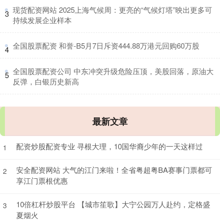
​现货配资网站 2025上海气候周：更亮的“气候灯塔”映出更多可
3
持续发展企业样本
​全国股票配资 和誉-B5月7日斥资444.88万港元回购60万股
4
​全国股票配资公司 中东冲突升级危险压顶，美股回落，原油大
5
反弹，白银历史新高
最新文章
配资炒股配资专业 寻根大理，10国华裔少年的一天这样过
1
安全配资网站 大气的江门来啦！全省粤超粤BA赛事门票都可
2
享江门票根优惠
10倍杠杆炒股平台 【城市笙歌】大宁公园万人赴约，定格盛
3
夏烟火