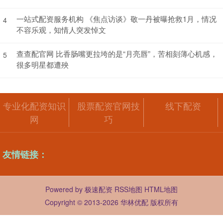
一站式配资服务机构 《焦点访谈》敬一丹被曝抢救1月，情况
4
不容乐观，知情人突发悼文
查查配官网 比香肠嘴更拉垮的是“月亮唇”，苦相刻薄心机感，
5
很多明星都遭殃
专业化配资知识
股票配资官网技
线下配资
网
巧
友情链接：
Powered by
极速配资
RSS地图
HTML地图
Copyright
© 2013-2026 华林优配 版权所有