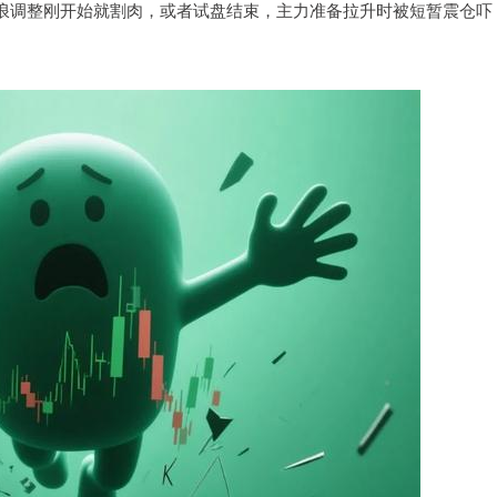
二浪调整刚开始就割肉，或者试盘结束，主力准备拉升时被短暂震仓吓