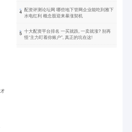
​配资评测论坛网 哪些地下管网企业能吃到雅下
4
水电红利 概念股迎来暴涨契机
​十大配资平台排名 一买就跌, 一卖就涨? 别再
5
怪“主力盯着你账户”, 真正的坑在这!
，才
步