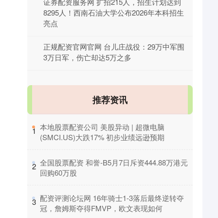
证券配资服务网 扩招215人，招生计划达到
8295人！西南石油大学公布2026年本科招生
亮点
正规配资官网官网 台儿庄战役：29万中军围
3万日军，伤亡却达5万之多
推荐资讯
​本地股票配资公司 美股异动 | 超微电脑
1
(SMCI.US)大跌17% 初步业绩远逊预期
​全国股票配资 和誉-B5月7日斥资444.88万港元
2
回购60万股
​配资评测论坛网 16年骑士1-3落后最终逆转夺
3
冠，詹姆斯夺得FMVP，欧文表现如何